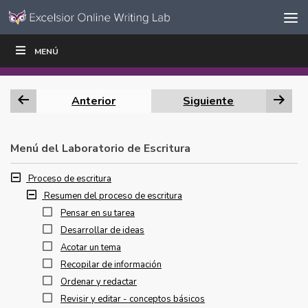
Ir al contenido
Saltar
MENÚ
ESCRIBIR
LEER
EDUCADORES
|
|
navegación
Anterior
Siguiente
Menú del Laboratorio de Escritura
Proceso de escritura
Resumen del proceso de escritura
Pensar en su tarea
Desarrollar de ideas
Acotar un tema
Recopilar de información
Ordenar y redactar
Revisir y editar - conceptos básicos