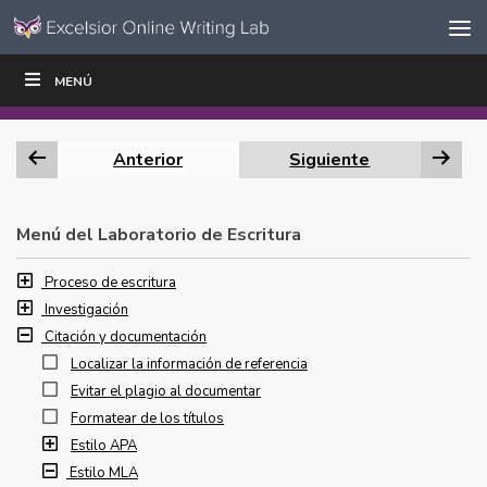
Ir al contenido
Saltar
MENÚ
ESCRIBIR
LEER
EDUCADORES
|
|
navegación
Anterior
Siguiente
Menú del Laboratorio de Escritura
Proceso de escritura
Investigación
Citación y documentación
Localizar la información de referencia
Evitar el plagio al documentar
Formatear de los títulos
Estilo APA
Estilo MLA