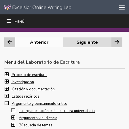
Ir al contenido
Saltar
MENÚ
ESCRIBIR
LEER
EDUCADORES
|
|
navegación
Anterior
Siguiente
Menú del Laboratorio de Escritura
Proceso de escritura
Investigación
Citación y documentación
Estilos retóricos
Argumento y pensamiento crítico
La argumentación en la escritura universitaria
Argumento y audiencia
Búsqueda de temas