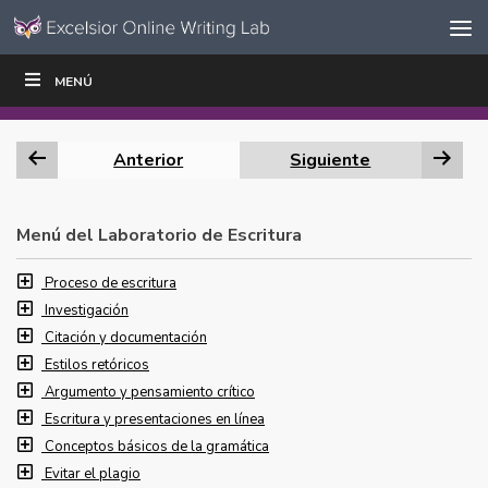
Ir al contenido
Saltar
MENÚ
ESCRIBIR
LEER
EDUCADORES
|
|
navegación
Anterior
Siguiente
Menú del Laboratorio de Escritura
Proceso de escritura
Investigación
Citación y documentación
Estilos retóricos
Argumento y pensamiento crítico
Escritura y presentaciones en línea
Conceptos básicos de la gramática
Evitar el plagio