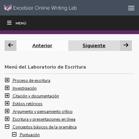
Ir al contenido
Saltar
MENÚ
ESCRIBIR
LEER
EDUCADORES
|
|
navegación
Anterior
Siguiente
Menú del Laboratorio de Escritura
Proceso de escritura
Investigación
Citación y documentación
Estilos retóricos
Argumento y pensamiento crítico
Escritura y presentaciones en línea
Conceptos básicos de la gramática
Puntuación