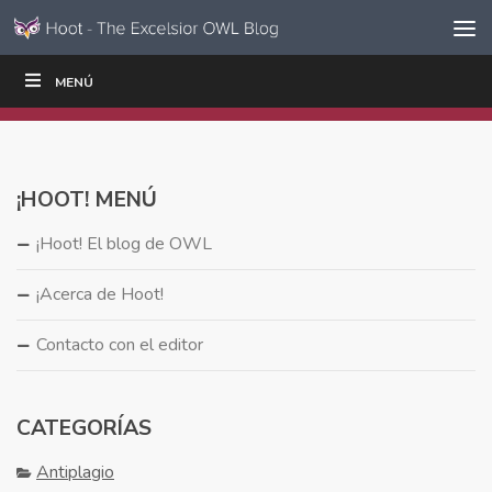
Ir al contenido
Saltar
MENÚ
ESCRIBIR
LEER
EDUCADORES
|
|
navegación
¡HOOT! MENÚ
¡Hoot! El blog de OWL
¡Acerca de Hoot!
Contacto con el editor
CATEGORÍAS
Antiplagio