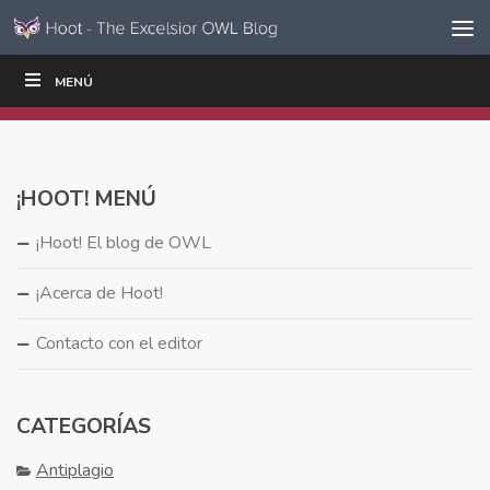
Ir al contenido
Saltar
MENÚ
ESCRIBIR
LEER
EDUCADORES
|
|
navegación
¡HOOT! MENÚ
¡Hoot! El blog de OWL
¡Acerca de Hoot!
Contacto con el editor
CATEGORÍAS
Antiplagio