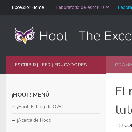
Saltar
Excelsior Home
Laboratorio de escritura
Labora
Ir al contenido
navegación
English
ESCRIBIR
LEER
EDUCADORES
GRAMÁT
|
|
El 
¡HOOT! MENÚ
tut
¡Hoot! El blog de OWL
¡Acerca de Hoot!
CO
POR