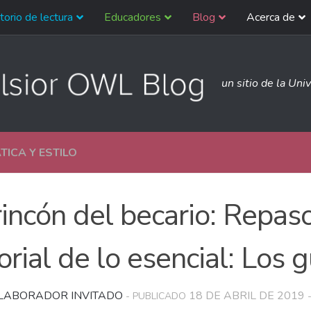
torio de lectura
Educadores
Blog
Acerca de
un sitio de la Uni
ICA Y ESTILO
rincón del becario: Repas
orial de lo esencial: Los 
LABORADOR INVITADO
18 DE ABRIL DE 2019
- PUBLICADO
-