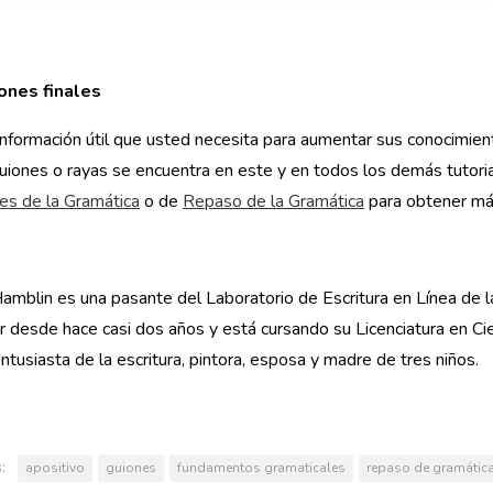
ones finales
información útil que usted necesita para aumentar sus conocimient
 guiones o rayas se encuentra en este y en todos los demás tutori
es de la Gramática
o de
Repaso de la Gramática
para obtener más 
amblin es una pasante del Laboratorio de Escritura en Línea de l
r desde hace casi dos años y está cursando su Licenciatura en Cie
ntusiasta de la escritura, pintora, esposa y madre de tres niños.
:
apositivo
guiones
fundamentos gramaticales
repaso de gramátic