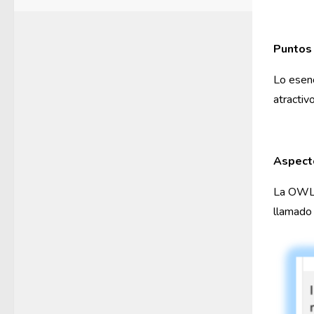
Puntos 
Lo esenc
atractiv
Aspecto
La OWL 
llamad