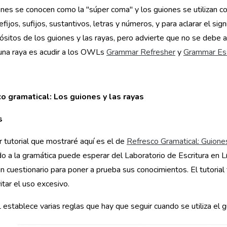
nes se conocen como la "súper coma" y los guiones se utilizan 
fijos, sufijos, sustantivos, letras y números, y para aclarar el s
ósitos de los guiones y las rayas, pero advierte que no se debe 
una raya es acudir a los OWLs
Grammar Refresher
y
Grammar Ess
o gramatical: Los guiones y las rayas
s
r tutorial que mostraré aquí es el de
Refresco Gramatical: Guion
do a la gramática puede esperar del Laboratorio de Escritura en L
un cuestionario para poner a prueba sus conocimientos. El tutorial
tar el uso excesivo.
stablece varias reglas que hay que seguir cuando se utiliza el gui