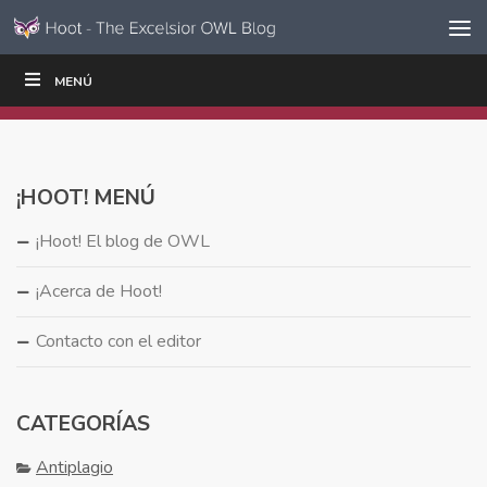
Ir al contenido
Saltar
MENÚ
ESCRIBIR
LEER
EDUCADORES
|
|
navegación
¡HOOT! MENÚ
¡Hoot! El blog de OWL
¡Acerca de Hoot!
Contacto con el editor
CATEGORÍAS
Antiplagio