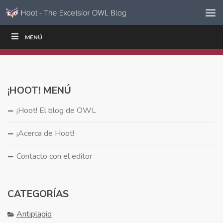
Ir al contenido
Saltar
MENÚ
ESCRIBIR
LEER
EDUCADORES
|
|
navegación
¡HOOT! MENÚ
¡Hoot! El blog de OWL
¡Acerca de Hoot!
Contacto con el editor
CATEGORÍAS
Antiplagio