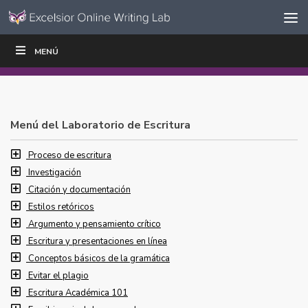
Ir al contenido
Saltar
MENÚ
ESCRIBIR
LEER
EDUCADORES
|
|
navegación
Menú del Laboratorio de Escritura
Proceso de escritura
Investigación
Citación y documentación
Estilos retóricos
Argumento y pensamiento crítico
Escritura y presentaciones en línea
Conceptos básicos de la gramática
Evitar el plagio
Escritura Académica 101