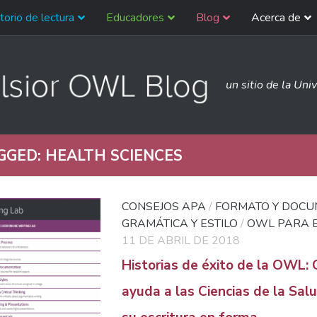
torio de lectura
Educadores
Blog
Acerca de
un sitio de la Uni
GGED:
HEALTH SCIENCES
CONSEJOS APA
/
FORMATO Y DOCU
GRAMÁTICA Y ESTILO
/
OWL PARA 
11 DE ABRIL DE 2018
Historias de éxito de la OWL
ayuda a las Ciencias de la Sa