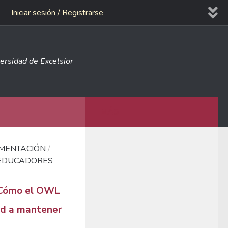
Iniciar sesión / Registrarse
versidad de Excelsior
MÁS
MENTACIÓN
/
EDUCADORES
: Cómo el OWL
lud a mantener