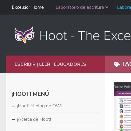
Saltar
Excelsior Home
Laboratorio de escritura
Labora
Ir al contenido
navegación
English
TA
ESCRIBIR
LEER
EDUCADORES
|
|
¡HOOT! MENÚ
¡Hoot! El blog de OWL
¡Acerca de Hoot!