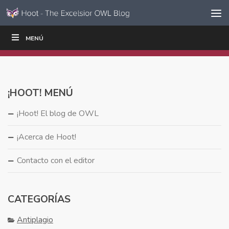
Ir al contenido
Saltar
MENÚ
ESCRIBIR
LEER
EDUCADORES
|
|
navegación
¡HOOT! MENÚ
¡Hoot! El blog de OWL
¡Acerca de Hoot!
Contacto con el editor
CATEGORÍAS
Antiplagio