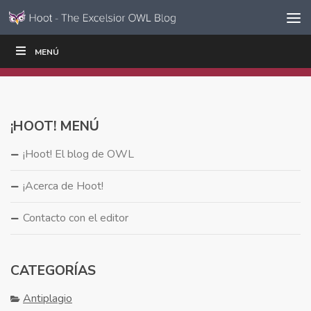
Ir al contenido
Saltar
MENÚ
ESCRIBIR
LEER
EDUCADORES
|
|
navegación
¡HOOT! MENÚ
¡Hoot! El blog de OWL
¡Acerca de Hoot!
Contacto con el editor
CATEGORÍAS
Antiplagio