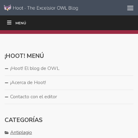
Ir al contenido
Saltar
MENÚ
ESCRIBIR
LEER
EDUCADORES
|
|
navegación
¡HOOT! MENÚ
¡Hoot! El blog de OWL
¡Acerca de Hoot!
Contacto con el editor
CATEGORÍAS
Antiplagio