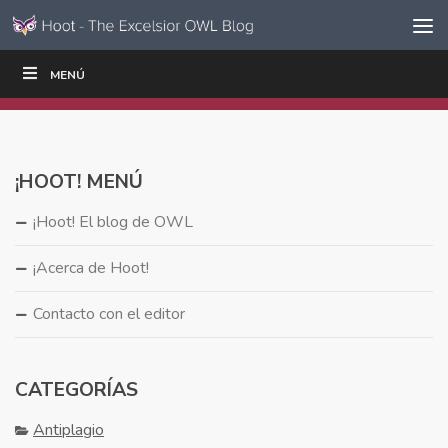
Ir al contenido
Saltar
MENÚ
ESCRIBIR
LEER
EDUCADORES
|
|
navegación
¡HOOT! MENÚ
¡Hoot! El blog de OWL
¡Acerca de Hoot!
Contacto con el editor
CATEGORÍAS
Antiplagio