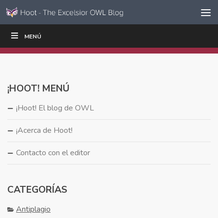
Ir al contenido
Saltar
MENÚ
ESCRIBIR
LEER
EDUCADORES
|
|
navegación
¡HOOT! MENÚ
¡Hoot! El blog de OWL
¡Acerca de Hoot!
Contacto con el editor
CATEGORÍAS
Antiplagio