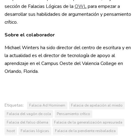
sección de Falacias Lógicas de la
OWL
para empezar a
desarrollar sus habilidades de argumentación y pensamiento
crítico.
Sobre el colaborador
Michael Winters ha sido director del centro de escritura y en
la actualidad es el director de tecnología de apoyo al
aprendizaje en el Campus Oeste del Valencia College en
Orlando, Florida.
Etiquetas:
Falacia Ad Hominem
Falacia de apelación al miedo
Falacia del vagón de cola
Pensamiento crítico
Falacia del falso dilema
Falacia de la generalización apresurada
hoot
Falacias lógicas
Falacia de la pendiente resbaladiza