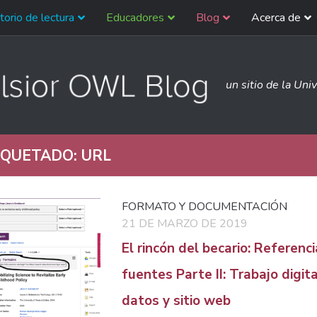
torio de lectura
Educadores
Blog
Acerca de
un sitio de la Uni
IQUETADO:
URL
FORMATO Y DOCUMENTACIÓN
21 DE MARZO DE 2019
El rincón del becario: Referencia
fuentes Parte II: Trabajo digit
datos y sitio web