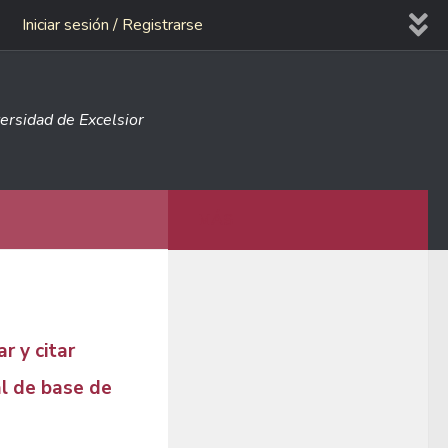
Iniciar sesión / Registrarse
versidad de Excelsior
MÁS
r y citar
al de base de