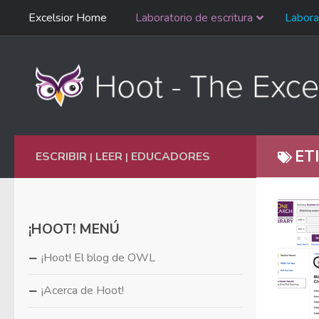
Saltar
Excelsior Home
Laboratorio de escritura
Labora
Ir al contenido
navegación
English
ET
ESCRIBIR
LEER
EDUCADORES
|
|
¡HOOT! MENÚ
¡Hoot! El blog de OWL
¡Acerca de Hoot!