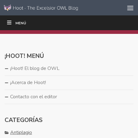
Ir al contenido
Saltar
MENÚ
ESCRIBIR
LEER
EDUCADORES
|
|
navegación
¡HOOT! MENÚ
¡Hoot! El blog de OWL
¡Acerca de Hoot!
Contacto con el editor
CATEGORÍAS
Antiplagio