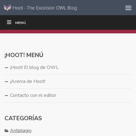
Ir al contenido
Saltar
MENÚ
ESCRIBIR
LEER
EDUCADORES
|
|
navegación
¡HOOT! MENÚ
¡Hoot! El blog de OWL
¡Acerca de Hoot!
Contacto con el editor
CATEGORÍAS
Antiplagio