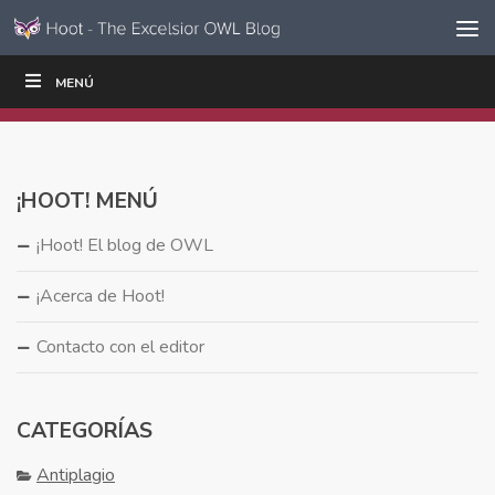
Ir al contenido
Saltar
MENÚ
ESCRIBIR
LEER
EDUCADORES
|
|
navegación
¡HOOT! MENÚ
¡Hoot! El blog de OWL
¡Acerca de Hoot!
Contacto con el editor
CATEGORÍAS
Antiplagio