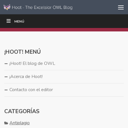
Ir al contenido
Saltar
MENÚ
ESCRIBIR
LEER
EDUCADORES
|
|
navegación
¡HOOT! MENÚ
¡Hoot! El blog de OWL
¡Acerca de Hoot!
Contacto con el editor
CATEGORÍAS
Antiplagio