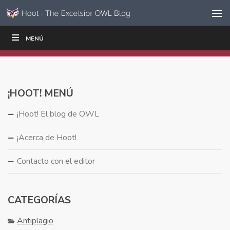
Ir al contenido
Saltar
MENÚ
ESCRIBIR
LEER
EDUCADORES
|
|
navegación
¡HOOT! MENÚ
¡Hoot! El blog de OWL
¡Acerca de Hoot!
Contacto con el editor
CATEGORÍAS
Antiplagio