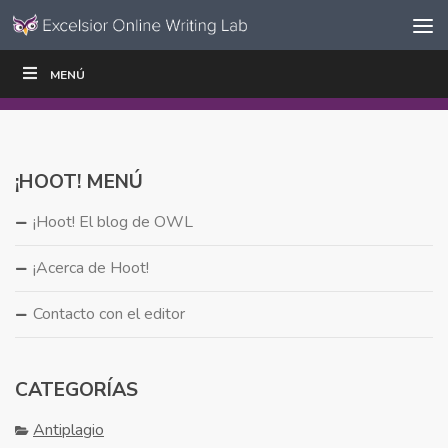
Ir al contenido
Saltar
MENÚ
ESCRIBIR
LEER
EDUCADORES
|
|
navegación
¡HOOT! MENÚ
¡Hoot! El blog de OWL
¡Acerca de Hoot!
Contacto con el editor
CATEGORÍAS
Antiplagio