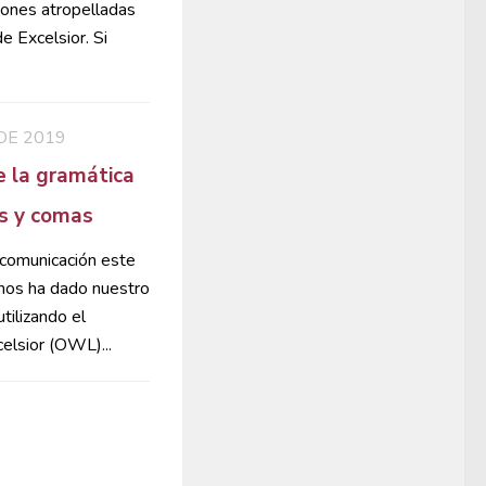
iones atropelladas
e Excelsior. Si
DE 2019
e la gramática
os y comas
 comunicación este
 nos ha dado nuestro
tilizando el
elsior (OWL)...