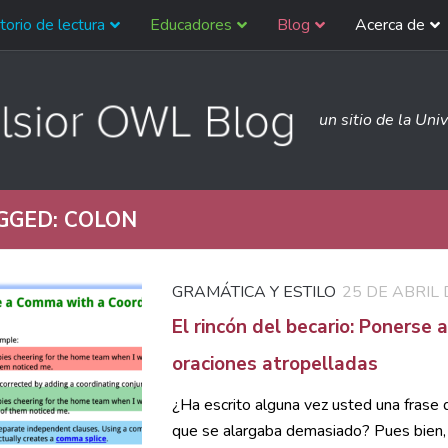
torio de lectura
Educadores
Blog
Acerca de
un sitio de la Uni
GGED:
COLON
GRAMÁTICA Y ESTILO
25 DE ABRIL 
El rincón del becario: Ponerse a
oraciones atropelladas
¿Ha escrito alguna vez usted una frase
que se alargaba demasiado? Pues bien