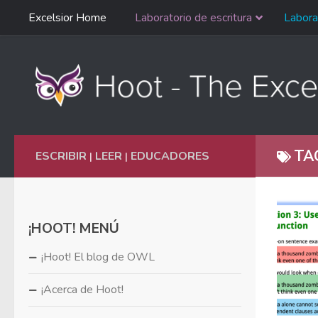
Saltar
Excelsior Home
Laboratorio de escritura
Labora
Ir al contenido
navegación
English
TA
ESCRIBIR
LEER
EDUCADORES
|
|
¡HOOT! MENÚ
¡Hoot! El blog de OWL
¡Acerca de Hoot!