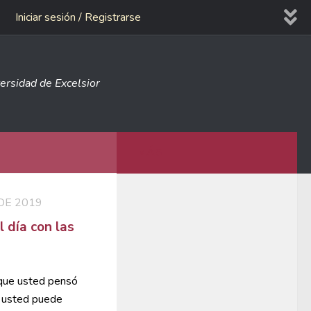
Iniciar sesión / Registrarse
versidad de Excelsior
MÁS
DE 2019
l día con las
 que usted pensó
, usted puede