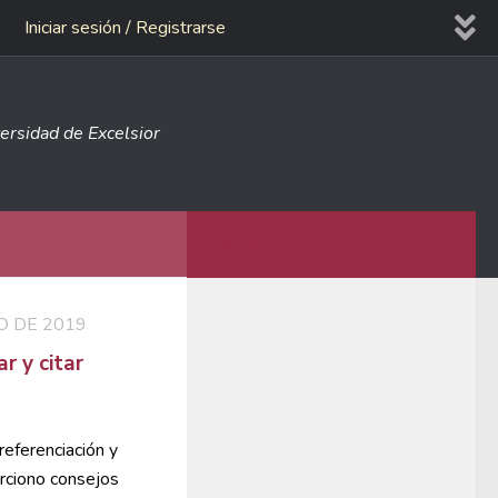
Iniciar sesión / Registrarse
versidad de Excelsior
MÁS
O DE 2019
r y citar
referenciación y
orciono consejos