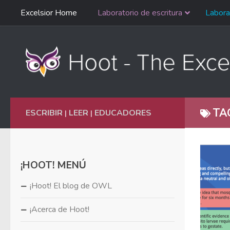
Saltar
Excelsior Home
Laboratorio de escritura
Labora
Ir al contenido
navegación
English
TA
ESCRIBIR
LEER
EDUCADORES
|
|
¡HOOT! MENÚ
¡Hoot! El blog de OWL
¡Acerca de Hoot!