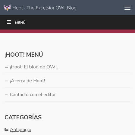
Ir al contenido
Saltar
MENÚ
ESCRIBIR
LEER
EDUCADORES
|
|
navegación
¡HOOT! MENÚ
¡Hoot! El blog de OWL
¡Acerca de Hoot!
Contacto con el editor
CATEGORÍAS
Antiplagio