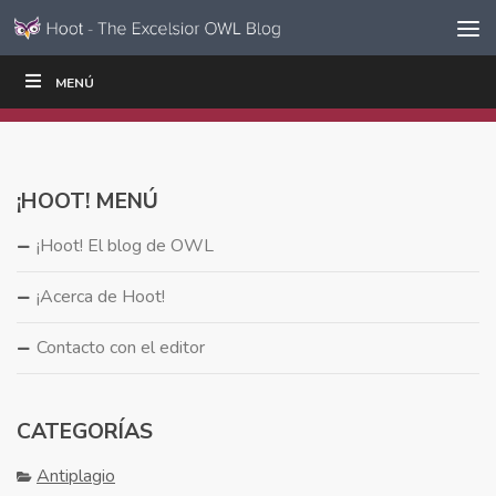
Ir al contenido
Saltar
MENÚ
ESCRIBIR
LEER
EDUCADORES
|
|
navegación
¡HOOT! MENÚ
¡Hoot! El blog de OWL
¡Acerca de Hoot!
Contacto con el editor
CATEGORÍAS
Antiplagio