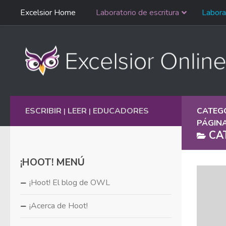
Saltar
Excelsior Home
Laboratorio de escritura
Labora
Ir al contenido
navegación
English
ESCRIBIR
LEER
EDUCADORES
CATEG
|
|
PÁGINA
CA
¡HOOT! MENÚ
¡Hoot! El blog de OWL
¡Acerca de Hoot!