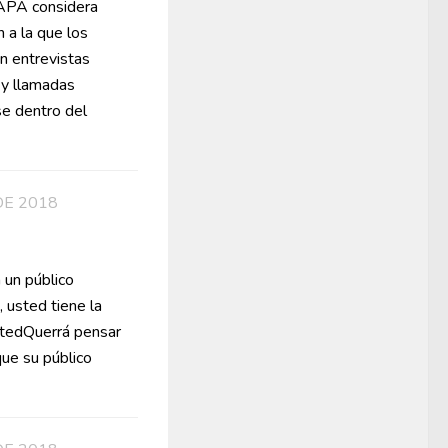
 APA considera
 a la que los
en entrevistas
 y llamadas
se dentro del
DE 2018
 un público
 usted tiene la
ustedQuerrá pensar
que su público