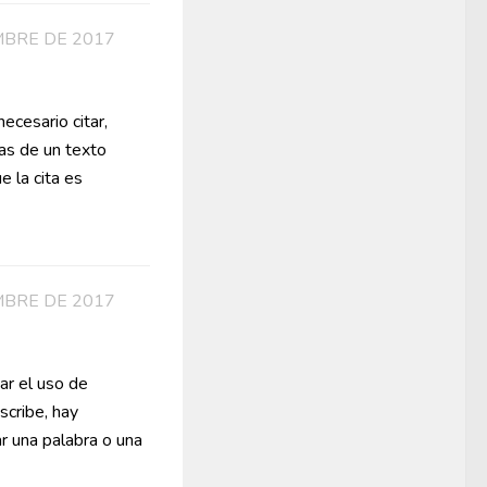
MBRE DE 2017
ecesario citar,
tas de un texto
 la cita es
MBRE DE 2017
ar el uso de
scribe, hay
r una palabra o una