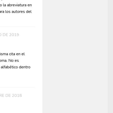
lo la abreviatura en
ara los autores del
O DE 2019
isma cita en el
coma. No es
 alfabético dentro
RE DE 2018