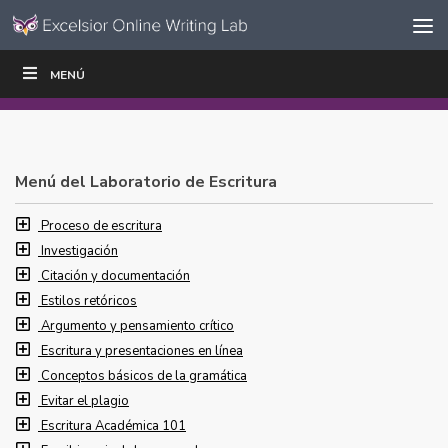
Ir al contenido
Saltar
MENÚ
ESCRIBIR
LEER
EDUCADORES
|
|
navegación
Menú del Laboratorio de Escritura
Proceso de escritura
Investigación
Citación y documentación
Estilos retóricos
Argumento y pensamiento crítico
Escritura y presentaciones en línea
Conceptos básicos de la gramática
Evitar el plagio
Escritura Académica 101