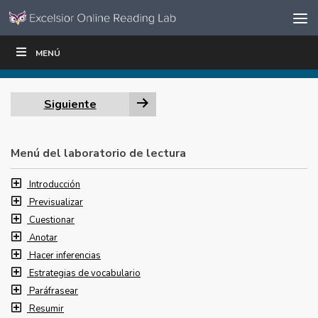
Ir al contenido
Saltar
MENÚ
ESCRIBIR
LEER
EDUCADORES
|
|
navegación
Siguiente
Menú del laboratorio de lectura
Introducción
Previsualizar
Cuestionar
Anotar
Hacer inferencias
Estrategias de vocabulario
Paráfrasear
Resumir