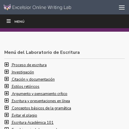
Ir al contenido
Saltar
MENÚ
ESCRIBIR
LEER
EDUCADORES
|
|
navegación
Menú del Laboratorio de Escritura
Proceso de escritura
Investigación
Citación y documentación
Estilos retóricos
Argumento y pensamiento crítico
Escritura y presentaciones en línea
Conceptos básicos de la gramática
Evitar el plagio
Escritura Académica 101