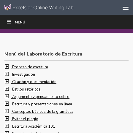
Ir al contenido
Saltar
MENÚ
ESCRIBIR
LEER
EDUCADORES
|
|
navegación
Menú del Laboratorio de Escritura
Proceso de escritura
Investigación
Citación y documentación
Estilos retóricos
Argumento y pensamiento crítico
Escritura y presentaciones en línea
Conceptos básicos de la gramática
Evitar el plagio
Escritura Académica 101