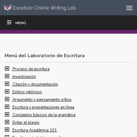
Ir al contenido
Saltar
MENÚ
ESCRIBIR
LEER
EDUCADORES
|
|
navegación
Menú del Laboratorio de Escritura
Proceso de escritura
Investigación
Citación y documentación
Estilos retóricos
Argumento y pensamiento crítico
Escritura y presentaciones en línea
Conceptos básicos de la gramática
Evitar el plagio
Escritura Académica 101