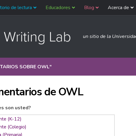
torio de lectura
Educadores
Blog
Acerca de
un sitio de la Universid
TARIOS SOBRE OWL
"
entarios de OWL
es son usted?