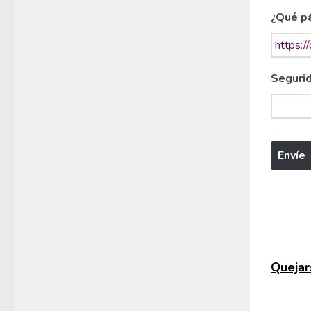
¿Qué pá
Segurid
Quejars