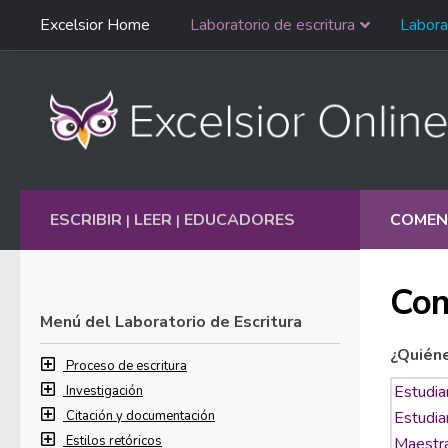
Saltar
Excelsior Home
Laboratorio de escritura
Labora
Ir al contenido
navegación
English
ESCRIBIR
LEER
EDUCADORES
COMEN
|
|
Com
Menú del Laboratorio de Escritura
¿Quién
Proceso de escritura
Investigación
Citación y documentación
Estilos retóricos