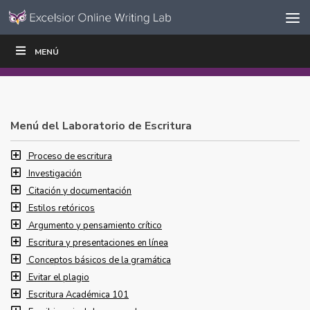
Ir al contenido
Saltar
MENÚ
ESCRIBIR
LEER
EDUCADORES
|
|
navegación
Menú del Laboratorio de Escritura
Proceso de escritura
Investigación
Citación y documentación
Estilos retóricos
Argumento y pensamiento crítico
Escritura y presentaciones en línea
Conceptos básicos de la gramática
Evitar el plagio
Escritura Académica 101