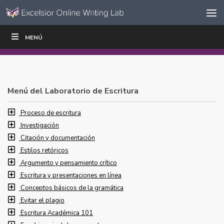
Ir al contenido
Saltar
MENÚ
ESCRIBIR
LEER
EDUCADORES
|
|
navegación
Menú del Laboratorio de Escritura
Proceso de escritura
Investigación
Citación y documentación
Estilos retóricos
Argumento y pensamiento crítico
Escritura y presentaciones en línea
Conceptos básicos de la gramática
Evitar el plagio
Escritura Académica 101