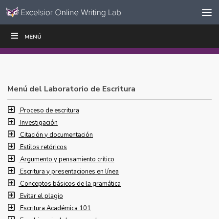
Ir al contenido
Saltar
MENÚ
ESCRIBIR
LEER
EDUCADORES
|
|
navegación
Menú del Laboratorio de Escritura
Proceso de escritura
Investigación
Citación y documentación
Estilos retóricos
Argumento y pensamiento crítico
Escritura y presentaciones en línea
Conceptos básicos de la gramática
Evitar el plagio
Escritura Académica 101