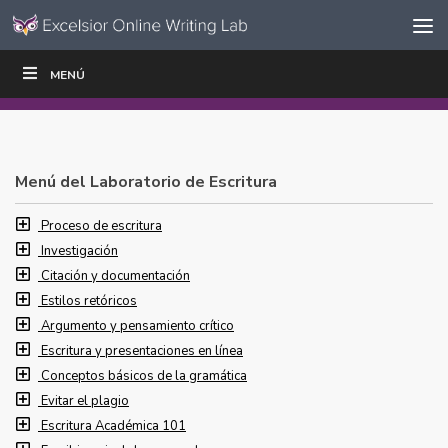
Ir al contenido
Saltar
MENÚ
ESCRIBIR
LEER
EDUCADORES
|
|
navegación
Menú del Laboratorio de Escritura
Proceso de escritura
Investigación
Citación y documentación
Estilos retóricos
Argumento y pensamiento crítico
Escritura y presentaciones en línea
Conceptos básicos de la gramática
Evitar el plagio
Escritura Académica 101