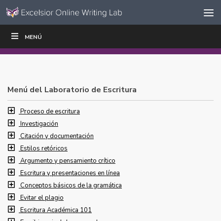
Ir al contenido
Saltar
MENÚ
ESCRIBIR
LEER
EDUCADORES
|
|
navegación
Menú del Laboratorio de Escritura
Proceso de escritura
Investigación
Citación y documentación
Estilos retóricos
Argumento y pensamiento crítico
Escritura y presentaciones en línea
Conceptos básicos de la gramática
Evitar el plagio
Escritura Académica 101