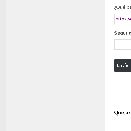
¿Qué pá
Segurid
Quejars