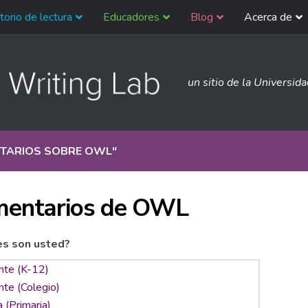
torio de lectura
Educadores
Blog
Acerca de
un sitio de la Universid
TARIOS SOBRE OWL
"
entarios de OWL
es son usted?