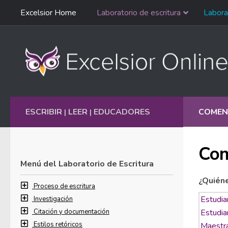
Saltar
Excelsior Home
Laboratorio de escritura
Labora
Ir al contenido
navegación
English
ESCRIBIR
LEER
EDUCADORES
COMEN
|
|
Com
Menú del Laboratorio de Escritura
¿Quién
Proceso de escritura
Investigación
Citación y documentación
Estilos retóricos