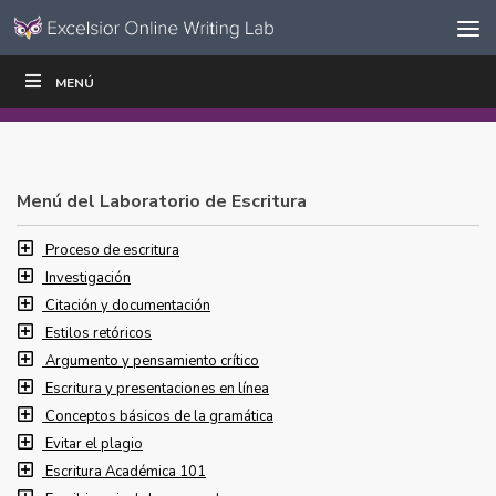
Ir al contenido
Saltar
MENÚ
ESCRIBIR
LEER
EDUCADORES
|
|
navegación
Menú del Laboratorio de Escritura
Proceso de escritura
Investigación
Citación y documentación
Estilos retóricos
Argumento y pensamiento crítico
Escritura y presentaciones en línea
Conceptos básicos de la gramática
Evitar el plagio
Escritura Académica 101