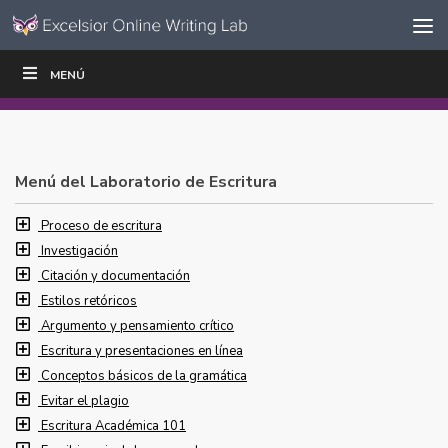
Ir al contenido
Saltar
MENÚ
ESCRIBIR
LEER
EDUCADORES
|
|
navegación
Menú del Laboratorio de Escritura
Proceso de escritura
Investigación
Citación y documentación
Estilos retóricos
Argumento y pensamiento crítico
Escritura y presentaciones en línea
Conceptos básicos de la gramática
Evitar el plagio
Escritura Académica 101