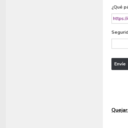
¿Qué pá
Segurid
Quejars