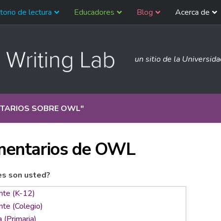
torio de lectura
Educadores
Blog
Acerca de
un sitio de la Universid
TARIOS SOBRE OWL
"
entarios de OWL
es son usted?