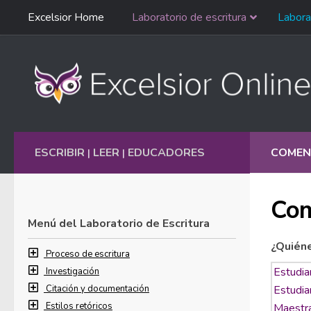
Saltar
Excelsior Home
Laboratorio de escritura
Labora
Ir al contenido
navegación
English
ESCRIBIR
LEER
EDUCADORES
COMEN
|
|
Com
Menú del Laboratorio de Escritura
¿Quién
Proceso de escritura
Investigación
Citación y documentación
Estilos retóricos