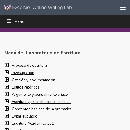
Ir al contenido
Saltar
MENÚ
ESCRIBIR
LEER
EDUCADORES
|
|
navegación
Menú del Laboratorio de Escritura
Proceso de escritura
Investigación
Citación y documentación
Estilos retóricos
Argumento y pensamiento crítico
Escritura y presentaciones en línea
Conceptos básicos de la gramática
Evitar el plagio
Escritura Académica 101