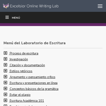
Ir al contenido
Saltar
MENÚ
ESCRIBIR
LEER
EDUCADORES
|
|
navegación
Menú del Laboratorio de Escritura
Proceso de escritura
Investigación
Citación y documentación
Estilos retóricos
Argumento y pensamiento crítico
Escritura y presentaciones en línea
Conceptos básicos de la gramática
Evitar el plagio
Escritura Académica 101