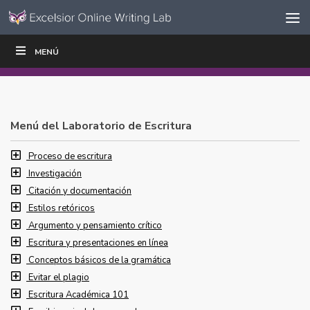
Ir al contenido
Saltar
MENÚ
ESCRIBIR
LEER
EDUCADORES
|
|
navegación
Menú del Laboratorio de Escritura
Proceso de escritura
Investigación
Citación y documentación
Estilos retóricos
Argumento y pensamiento crítico
Escritura y presentaciones en línea
Conceptos básicos de la gramática
Evitar el plagio
Escritura Académica 101