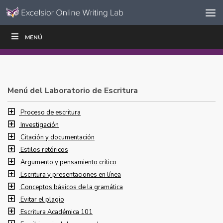
Ir al contenido
Saltar
MENÚ
ESCRIBIR
LEER
EDUCADORES
|
|
navegación
Menú del Laboratorio de Escritura
Proceso de escritura
Investigación
Citación y documentación
Estilos retóricos
Argumento y pensamiento crítico
Escritura y presentaciones en línea
Conceptos básicos de la gramática
Evitar el plagio
Escritura Académica 101