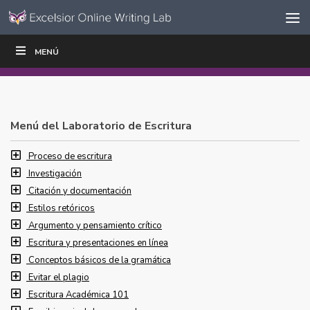
Ir al contenido
Saltar
MENÚ
ESCRIBIR
LEER
EDUCADORES
|
|
navegación
Menú del Laboratorio de Escritura
Proceso de escritura
Investigación
Citación y documentación
Estilos retóricos
Argumento y pensamiento crítico
Escritura y presentaciones en línea
Conceptos básicos de la gramática
Evitar el plagio
Escritura Académica 101