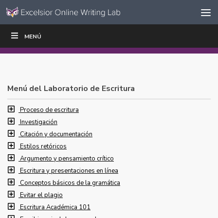
Ir al contenido
Saltar
MENÚ
ESCRIBIR
LEER
EDUCADORES
|
|
navegación
Menú del Laboratorio de Escritura
Proceso de escritura
Investigación
Citación y documentación
Estilos retóricos
Argumento y pensamiento crítico
Escritura y presentaciones en línea
Conceptos básicos de la gramática
Evitar el plagio
Escritura Académica 101